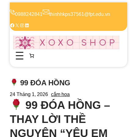
Chuyển
đến
0988242841
thinhhkps37561@fpt.edu.vn
phần
Facebook
X
Instagram
LinkedIn
nội
dung
99 ĐÓA HỒNG
24 Tháng 1, 2026
cắm hoa
99 ĐÓA HỒNG –
THAY LỜI THỀ
NGUYỆN “YÊU EM