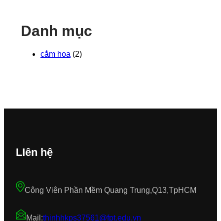
Danh mục
cắm hoa
(2)
LIên hệ
Công Viên Phần Mềm Quang Trung,Q13,TpHCM
Mail:
thinhhkps37561@fpt.edu.vn